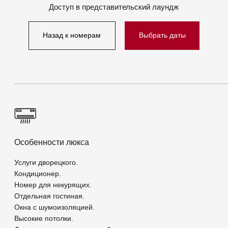
Номер для некурящих.
Отдельная гостиная.
Окна с шумоизоляцией.
Высокие потолки.
Дополнительно душевая кабина.
Кровати
Большая двухместная кровать.
Есть дополнительные кровати по запросу – 1.
За дополнительную плату.
Есть детские кроватки: 1.
Одеяло.
Матрасы с мягким наматрасником.
Еда и напитки
Круглосуточное обслуживание в номере.
Питьевая вода в бутылках.
Набор для кофе и чая.
Кофемашина.
Мини-бар платный.