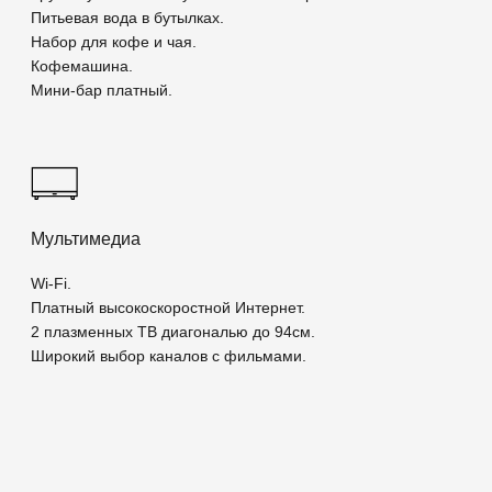
Фитнес и Салон красоты
Об отеле
Программа лояльности
Спец.предложения
Галерея
Контакты
Новости
Сафмар Грандъ Москва
Сафмар Аврора Люкс
Сафмар Тверская Москва
Сафмар Палас Москва
ул. Петровка, 11, г. Москва
+7 (495) 937-10-00
reservation@marriott-moscow.ru